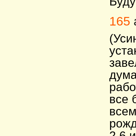
Буду
165
(Уси
уста
заве
дума
рабо
все 
всем
рожд
2.6 