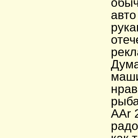
обыч
авто
рука
отеч
рекл
Дума
маши
нрав
рыба
AAr 
радо