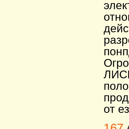
элек
отно
дейс
разр
понп
Огро
ЛИСК
поло
прод
от е
167