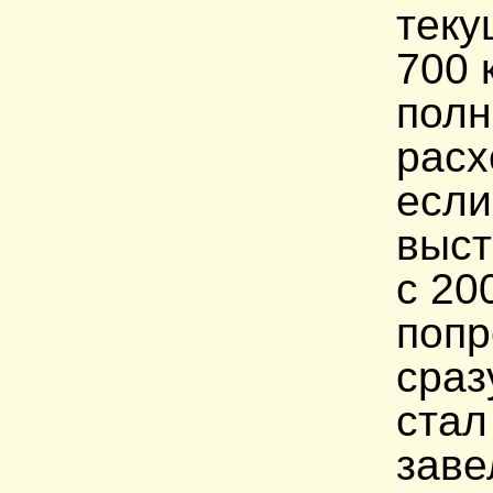
теку
700 
полн
расх
если
выст
с 20
попр
сраз
стал
заве