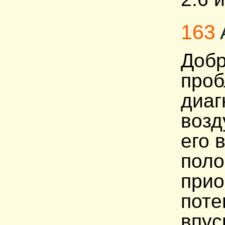
163
Добр
проб
диаг
возд
его 
поло
прио
поте
впус