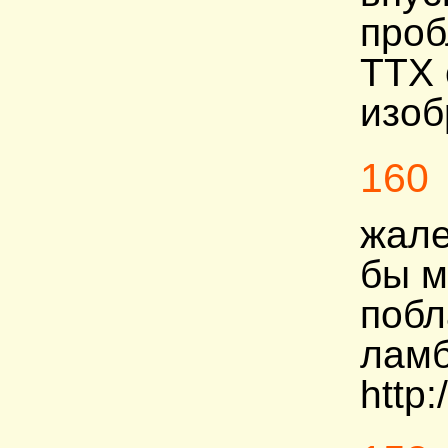
проб
ТТХ 
изоб
160
жале
бы м
побл
ламб
http: