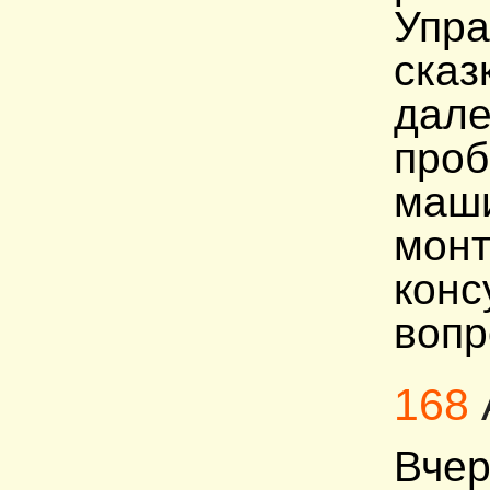
Упра
сказ
дале
проб
маши
монт
конс
вопр
168
Вчер