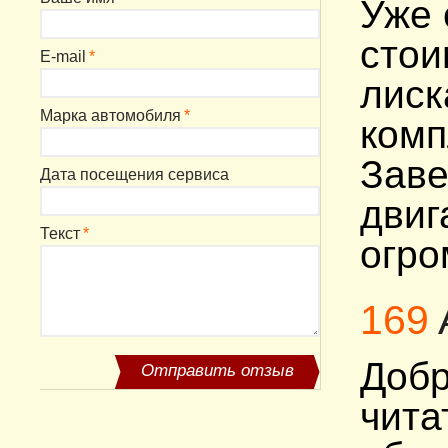
Уже 
стои
E-mail
*
лиск
Марка автомобиля
*
комп
Заве
Дата посещения сервиса
двиг
Текст
*
огро
169
Добр
Отправить отзыв
чита