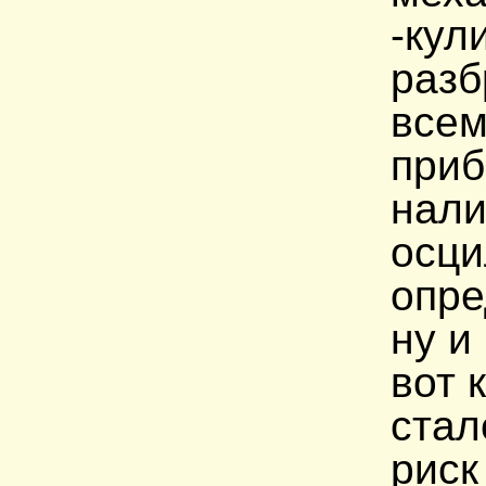
-кул
разб
всем
приб
нали
осци
опре
ну и
вот 
стал
риск