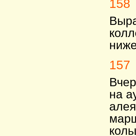
158
Выра
колл
ниже
157
Вчер
на а
алея
марш
коль