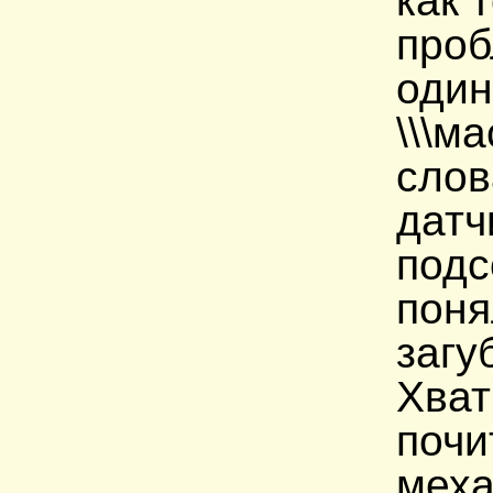
как 
проб
один
\\\м
слов
датч
подс
поня
загу
Хват
почи
меха