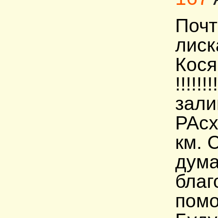
Почт
лиск
Кося
!!!!!
зали
РАсх
км. 
дума
благ
помо