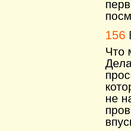
перв
посм
156
Что 
Дела
прос
кото
не н
пров
впус