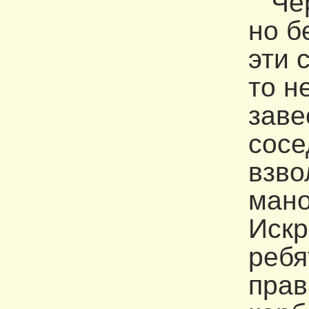
Чере
но б
эти 
то н
заве
сосе
взво
мано
Искр
ребя
прав