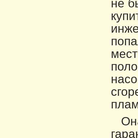
не б
купи
инже
попа
мест
поло
насо
сгор
плам
Она 
гара