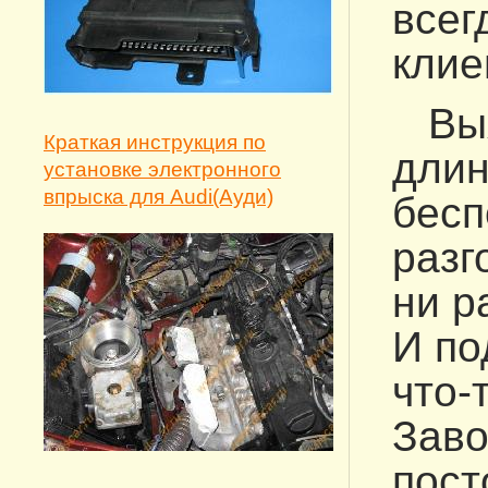
всег
клие
Выяс
Краткая инструкция по
длин
установке электронного
впрыска для Audi(Ауди)
бесп
разг
ни р
И по
что-т
Заво
пост