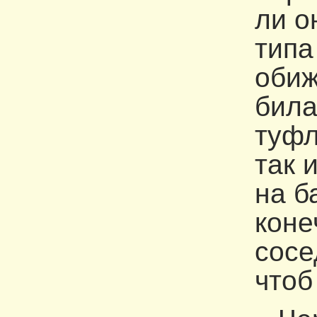
ли о
типа
обиж
била
туфл
так 
на б
коне
сосе
чтоб