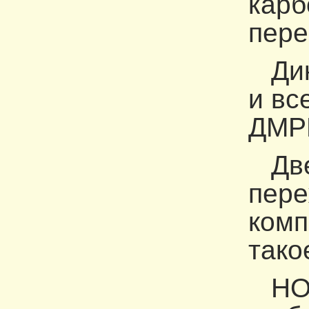
карб
пере
Дико
и вс
ДМРВ
Две 
пере
комп
тако
НО К