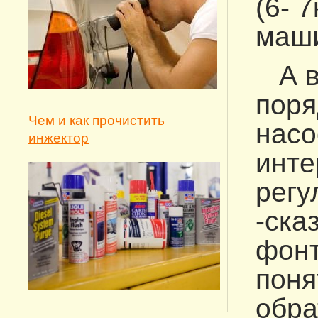
(6- 
маши
А во
поря
Чем и как прочистить
насо
инжектор
инте
регу
-ска
фонт
поня
обра