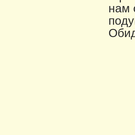
нам 
поду
Обид