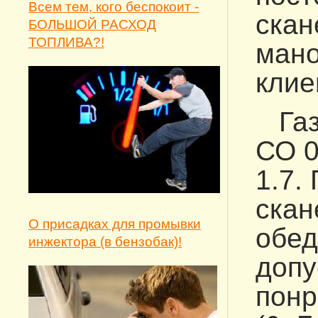
Всем тем, кого беспокоит -
скан
БОЛЬШОЙ РАСХОД
ТОПЛИВА?!
мано
клие
Газо
СО 0
1.7.
скан
О присадках для промывки
обед
инжектора (в бензобак)!
допу
понр