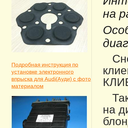
Инт
на р
Особ
диаг
Снов
Подробная инструкция по
клие
установке электронного
впрыска для Audi(Ауди) с фото
КЛИЕ
материалом
Так 
на д
блон