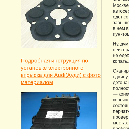
Москве,
автосе
едет со
завыше
в нем в
пунктом
Ну, дум
неиспра
не едет
Подробная инструкция по
копать.
установке электронного
Сканир
впрыска для Audi(Ауди) с фото
сдвину
материалом
детонац
полност
— конеч
конечно
состоя
перчатк
проверк
местах 
пробле