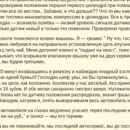
 проверяем положение поршня первого цилиндра при помощ
тки все по местам.. Забавно, и что дальше?? Что-то мы на
ие топлива манометром, компрессию в цилиндрах. Все в пре
одка — возникла ошибка — низкий уровень сигнала датчика 
олько датчик новый и только что поменяли. Проверяем пров
изонте появляется хозяин машины. Я — громко: " Ну что, г
жно любуемся на неправильно установленную цепь впускного
ь пить чай. Меня догоняет клиент и "падает на хвост", тоже
ывает, что вскрывали клапанную крышку уже на двух сервис
 мы будем третьими..
20 минут возвращаюсь в ремзону и наблюдаю ехидный взгляд
ни одной буквы!!! Господин шеф, увы, но Вы промахнулись, 
 на цепи, как положено. Коллектив у нас веселый, без прик
 16 зубов. И обе метки синхронно смотрят вверх. Натяжител
 блока нет по датчику положения распредвала, значит фазы
 Заводим, катаемся, опять выворачиваем весь автомобиль н
 автомобиля на глазах медленно угасает, теряя последние 
ее на ууй.." я понял — мы его теряем:
 вы не переживайте, мы последний автосервис, мы до посл