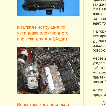
так же
ВМТ, ме
давлен
вот нав
едет, т
Краткая инструкция по
На гор
установке электронного
все дру
впрыска для Audi(Ауди)
удаляюс
рассказ
говорю,
Через 
угадал 
зубиков
метками
памяти
назад.
Хозяин
продам 
—Да
Всем тем, кого беспокоит -