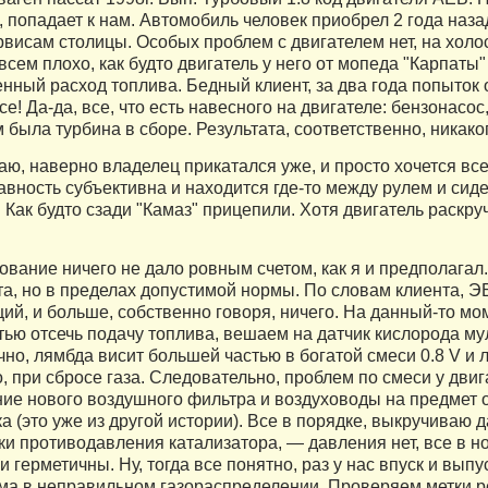
 попадает к нам. Автомобиль человек приобрел 2 года назад
рвисам столицы. Особых проблем с двигателем нет, на холо
всем плохо, как будто двигатель у него от мопеда "Карпаты"
нный расход топлива. Бедный клиент, за два года попыток
се! Да-да, все, что есть навесного на двигателе: бензонас
 была турбина в сборе. Результата, соответственно, никако
аю, наверно владелец прикатался уже, и просто хочется вс
вность субъективна и находится где-то между рулем и сиде
. Как будто сзади "Камаз" прицепили. Хотя двигатель раскр
.
ование ничего не дало ровным счетом, как я и предполагал
та, но в пределах допустимой нормы. По словам клиента, Э
ий, и больше, собственно говоря, ничего. На данный-то моме
ью отсечь подачу топлива, вешаем на датчик кислорода мул
но, лямбда висит большей частью в богатой смеси 0.8 V и 
, при сбросе газа. Следовательно, проблем по смеси у двиг
ние нового воздушного фильтра и воздуховоды на предмет о
а (это уже из другой истории). Все в порядке, выкручиваю
и противодавления катализатора, — давления нет, все в но
и герметичны. Ну, тогда все понятно, раз у нас впуск и выпу
ма в неправильном газораспределении. Проверяем метки р