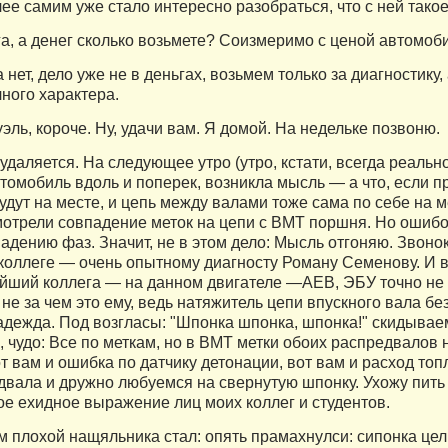
ее самим уже стало интересно разобраться, что с ней такое
а, а денег сколько возьмете? Соизмеримо с ценой автомоб
нет, дело уже не в деньгах, возьмем только за диагностику,
ного характера.
ль, короче. Ну, удачи вам. Я домой. На недельке позвоню.
удаляется. На следующее утро (утро, кстати, всегда реальн
втомобиль вдоль и поперек, возникла мысль — а что, если 
удут на месте, и цепь между валами тоже сама по себе на ме
мотрели совпадение меток на цепи с ВМТ поршня. Но ошибок
адению фаз. Значит, не в этом дело: Мысль отгоняю. Звонок
коллеге — очень опытному диагносту Роману Семенову. И в
йший коллега — на данном двигателе —AEB, ЭБУ точно не о
не за чем это ему, ведь натяжитель цепи впускного вала бе
надежда. Под возгласы: "Шпонка шпонка, шпонка!" скидывае
, чудо: Все по меткам, но в ВМТ метки обоих распредвалов
от вам и ошибка по датчику детонации, вот вам и расход то
двала и дружно любуемся на свернутую шпонку. Ухожу пить
ое ехидное выражение лиц моих коллег и студентов.
м плохой нащяльника стал: опять прамахнулси: сипонка цел