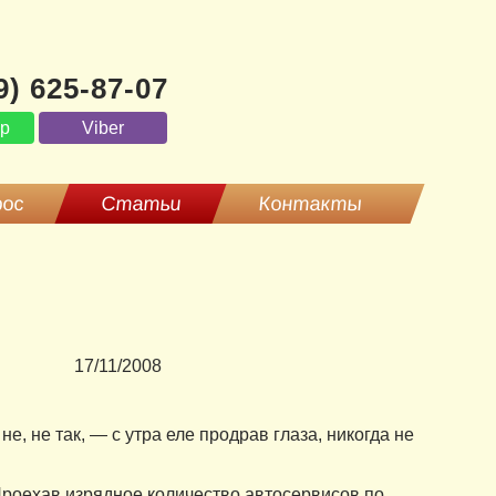
9) 625-87-07
pp
Viber
рос
Статьи
Контакты
17/11/2008
е, не так, — с утра еле продрав глаза, никогда не
 Проехав изрядное количество автосервисов по