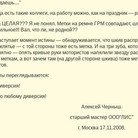
даешь...."
да есть такие коллеги, на работу можно, как на праздник — 
 ЦЕЛАЯ??? Я не понял. Метки на ремне ГРМ совпадают, шп
льное!!! Вал, что ли, не родной??
наступает момент истины — обнаруживается, что шкив распр
клятье — с той стороны тоже есть метка. И на три зуба, ко
нятно — опять кривые руки мотористов напялили звезду ра
меткам, а вот зачем там (на другой стороне шкива) тоже м
ов.
ты переглядываются:
иверсия!
о любому диверсия!
Алексей Черныш.
старший мастер ООО”ЛИС”
г. Москва 17.11.2008.