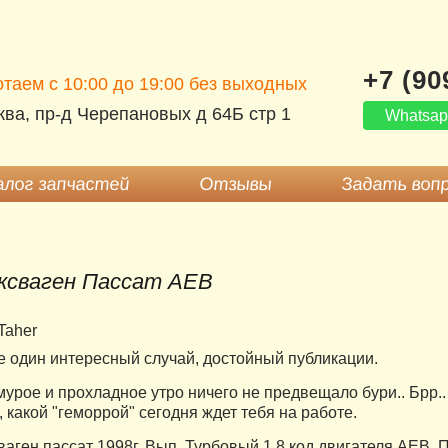
+7 (90
таем c 10:00 до 19:00 без выходных
ва, пр-д Черепановых д 64Б стр 1
Whatsa
лог запчастей
Отзывы
Задать воп
ксваген Пассат AEB
Taher
е один интересный случай, достойный публикации.
мурое и прохладное утро ничего не предвещало бури.. Брр.. н
 какой "геморрой" сегодня ждет тебя на работе.
ваген пассат 1998г. Вып. Турбовый 1.8 код двигателя AEB.