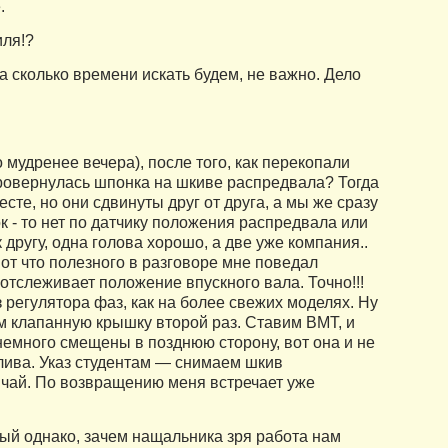
.
иля!?
 а сколько времени искать будем, не важно. Дело
о мудренее вечера), после того, как перекопали
провернулась шпонка на шкиве распредвала? Тогда
сте, но они сдвинуты друг от друга, а мы же сразу
 - то нет по датчику положения распредвала или
 другу, одна голова хорошо, а две уже компания..
от что полезного в разговоре мне поведал
тслеживает положение впускного вала. Точно!!!
з регулятора фаз, как на более свежих моделях. Ну
м клапанную крышку второй раз. Ставим ВМТ, и
 немного смещены в позднюю сторону, вот она и не
плива. Указ студентам — снимаем шкив
 чай. По возвращению меня встречает уже
ый однако, зачем нащальника зря работа нам