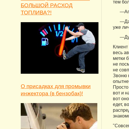
тем бол
БОЛЬШОЙ РАСХОД
—Аг
ТОПЛИВА?!
—Да 
уже лич
—Дуэ
Клиент 
весь а
метки б
не пос
не совп
Звоню 
опытне
О присадках для промывки
Просто 
вот и 
инжектора (в бензобак)!
вот оно
едет, в
распре
знаком
"Совсе