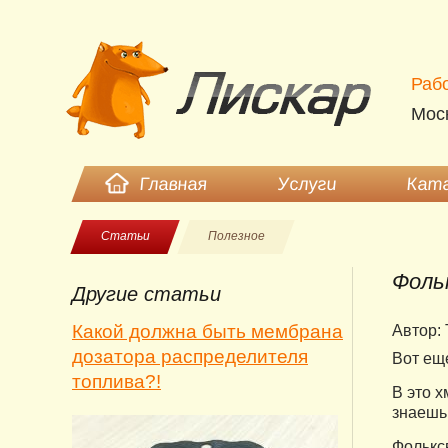
Рабо
Моск
Главная
Услуги
Ката
Статьи
Полезное
Фоль
Другие статьи
Какой должна быть мембрана
Автор: 
дозатора распределителя
Вот ещ
топлива?!
В это х
знаешь,
Фолькс