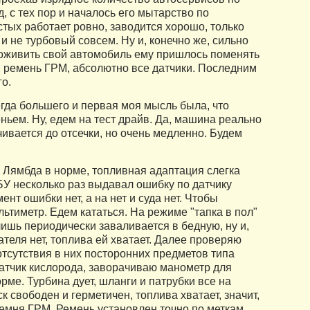
, с тех пор и началось его мытарство по
стых работает ровно, заводится хорошо, только
 и не турбовый совсем. Ну и, конечно же, сильно
 оживить свой автомобиль ему пришлось поменять
ос, ремень ГРМ, абсолютно все датчики. Последним
го.
егда большего и первая моя мысль была, что
ньем. Ну, едем на тест драйв. Да, машина реально
учивается до отсечки, но очень медленно. Будем
. Лямбда в норме, топливная адаптация слегка
БУ несколько раз выдавал ошибку по датчику
нт ошибки нет, а на нет и суда нет. Чтобы
ьтиметр. Едем кататься. На режиме "тапка в пол"
лишь периодически заваливается в бедную, ну и,
ателя нет, топлива ей хватает. Далее проверяю
тсутствия в них посторонних предметов типа
 датчик кислорода, заворачиваю манометр для
рме. Турбина дует, шланги и патрубки все на
ск свободен и герметичен, топлива хватает, значит,
емня ГРМ. Ремень установлен точно по меткам,