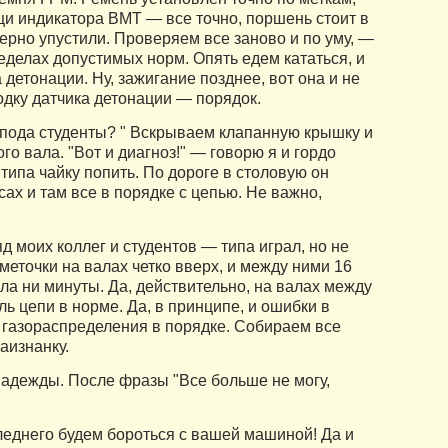
и индикатора ВМТ — все точно, поршень стоит в
верно упустили. Проверяем все заново и по уму, —
делах допустимых норм. Опять едем кататься, и
детонации. Ну, зажигание позднее, вот она и не
одку датчика детонации — порядок.
оспода студенты? " Вскрываем клапанную крышку и
 вала. "Вот и диагноз!" — говорю я и гордо
 типа чайку попить. По дороге в столовую он
ах и там все в порядке с цепью. Не важно,
 моих коллег и студентов — типа играл, но не
меточки на валах четко вверх, и между ними 16
ола ни минуты. Да, действительно, на валах между
ь цепи в норме. Да, в принципе, и ошибки в
 газораспределения в порядке. Собираем все
аизнанку.
надежды. После фразы "Все больше не могу,
еднего будем бороться с вашей машиной! Да и