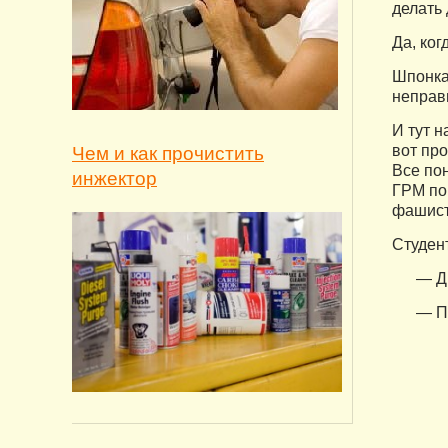
делать 
Да, ког
Шпонка
неправи
И тут 
вот про
Чем и как прочистить
Все по
инжектор
ГРМ по 
фашист
Студен
— Д
— П