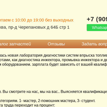
+7 (90
таем c 10:00 до 19:00 без выходных
ва, пр-д Черепановых д 64Б стр 1
Whatsa
лог запчастей
Отзывы
Задать воп
ылась новая лаборатория диагностики систем впрыска топли
ами, как диагностика инжектора, промывка инжектора и де
 оборудованием. зарплата будет зависеть от вашей квалифи
 Вы смотрите на нас, мы на вас.. Выясняется квалификаци
егориям. 1- мастер, 2-помошник мастера, 3- студент.
ата труда переходит на процент: