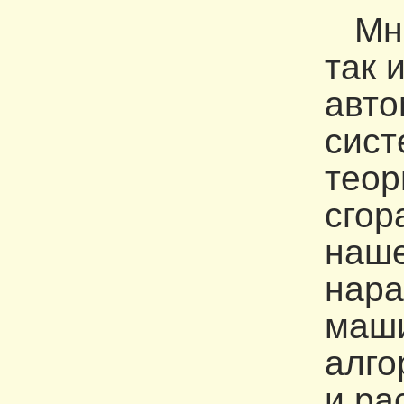
Мног
так 
авто
сист
теор
сгор
наше
нара
маши
алго
и ра