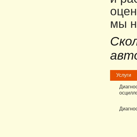
оцен
мы н
Ско
авто
Услуги
Диагнос
осцилл
Диагнос