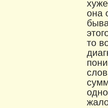
хуже
она 
быва
этог
то в
диаг
пони
слов
сумм
одно
жало