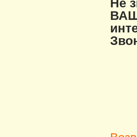
Не 
ВАШ
инт
Зво