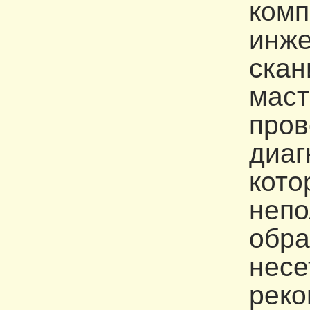
комп
инже
скан
маст
пров
диаг
кото
непо
обра
несе
реко