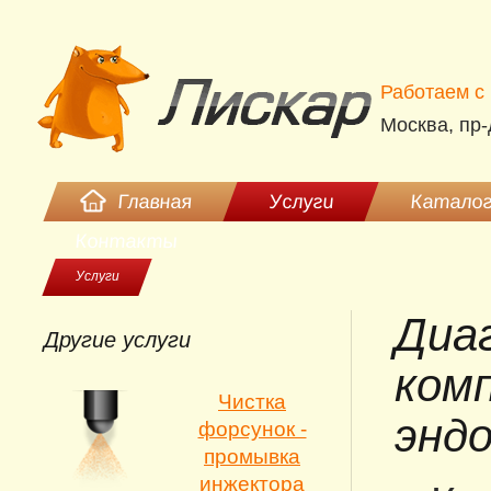
Работаем c 
Москва, пр-
Главная
Услуги
Каталог
Контакты
Услуги
Диа
Другие услуги
ком
Чистка
энд
форсунок -
промывка
инжектора