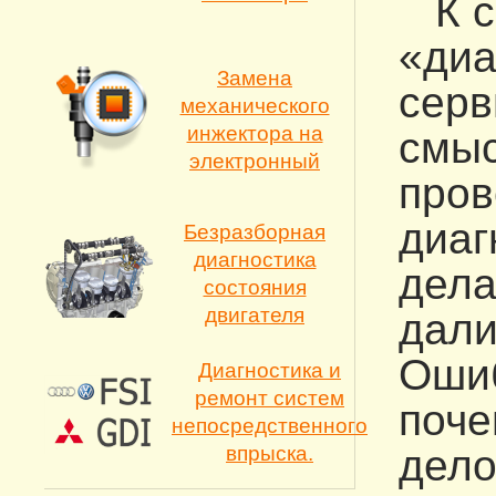
К со
«диа
Замена
серв
механического
инжектора на
смыс
электронный
пров
диаг
Безразборная
диагностика
дела
состояния
двигателя
дали
Ошиб
Диагностика и
ремонт систем
поче
непосредственного
впрыска.
дело