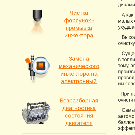
динами
Чистка
А как 
форсунок -
малых 
ухудша
промывка
инжектора
Выход 
очистку
Сущест
Замена
в топл
механического
тому, 
произв
инжектора на
провод
электронный
им совс
При по
Безразборная
очисти
диагностика
Самым 
состояния
автомоб
баллон
двигателя
эффект