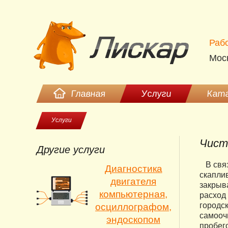
Рабо
Моск
Главная
Услуги
Ката
Услуги
Чистк
Другие услуги
В связ
Диагностика
скапли
двигателя
закрыв
компьютерная,
расход 
городск
осциллографом,
самооч
эндоскопом
пробего