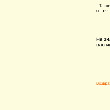
Также,
снятию
Не з
вас 
Возврат