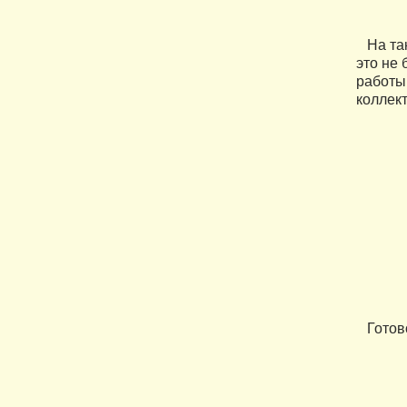
На так
это не
работы
коллект
Готово