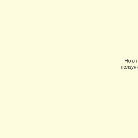
Но в п
ползунк