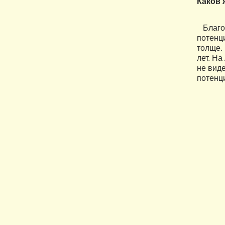
Каков 
Благо 
потенци
толще.
лет. На
не вид
потенци