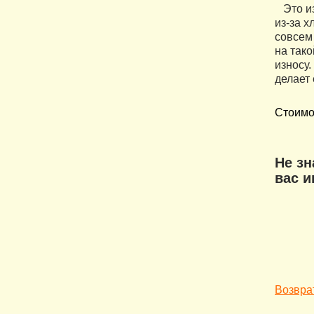
Это из
из-за х
совсем 
на тако
износу
делает
Стоимо
Не з
вас 
Возврат