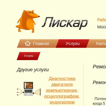
Рабо
Моск
Главная
Услуги
Ката
Услуги
Ремо
Другие услуги
Диагностика
Ремон
двигателя
компьютерная,
осциллографом,
Потенц
эндоскопом
когда 5